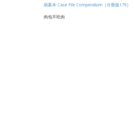
病案本 Case File Compendium［分冊版179］
肉包不吃肉