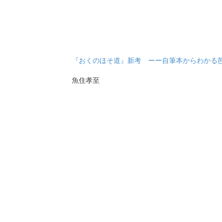
『おくのほそ道』新考 ーー自筆本からわかる
魚住孝至