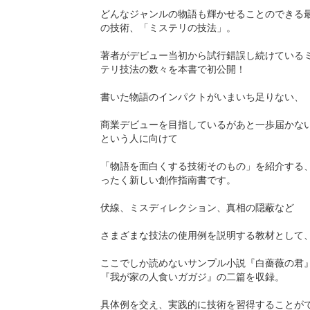
どんなジャンルの物語も輝かせることのできる
の技術、「ミステリの技法」。
著者がデビュー当初から試行錯誤し続けている
テリ技法の数々を本書で初公開！
書いた物語のインパクトがいまいち足りない、
商業デビューを目指しているがあと一歩届かな
という人に向けて
「物語を面白くする技術そのもの」を紹介する
ったく新しい創作指南書です。
伏線、ミスディレクション、真相の隠蔽など
さまざまな技法の使用例を説明する教材として
ここでしか読めないサンプル小説『白薔薇の君
『我が家の人食いガガジ』の二篇を収録。
具体例を交え、実践的に技術を習得することが