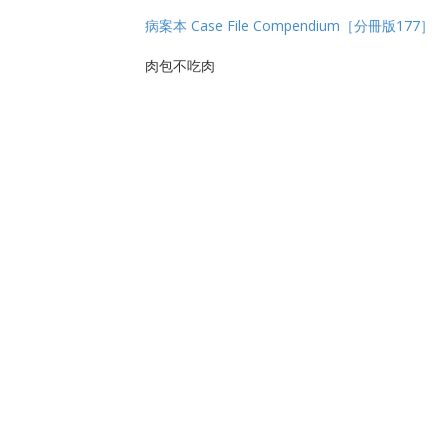
病案本 Case File Compendium［分冊版177］
肉包不吃肉