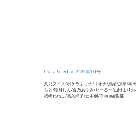
Chara Selection 2026年5月号
凡乃ヌイス/ポケラふじ子/リオナ/風緒/加奈/本田
らと/稲月しん/夏乃あゆみ/りーるー/山田まりお
楢崎ねねこ/高久尚子/辻本嗣/Chara編集部