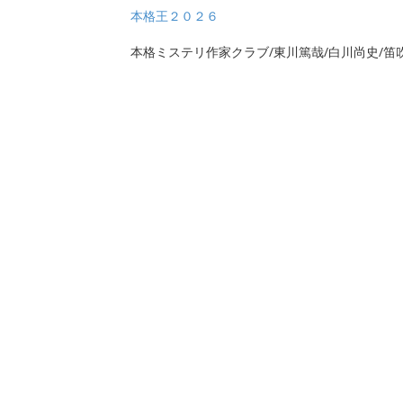
本格王２０２６
本格ミステリ作家クラブ/東川篤哉/白川尚史/笛吹