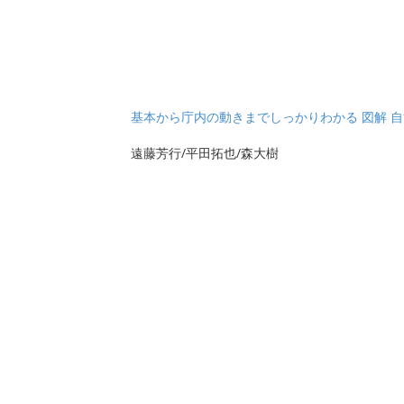
基本から庁内の動きまでしっかりわかる 図解 自治
遠藤芳行/平田拓也/森大樹