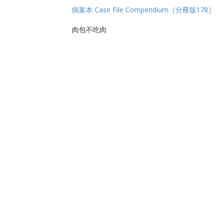
病案本 Case File Compendium［分冊版178］
肉包不吃肉