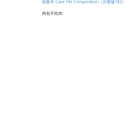
病案本 Case File Compendium［分冊版182］
肉包不吃肉