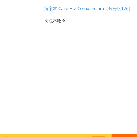
病案本 Case File Compendium［分冊版176］
肉包不吃肉