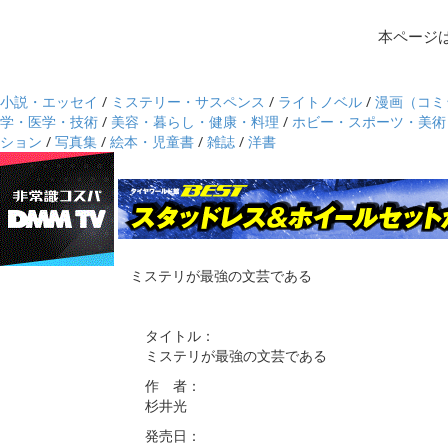
本ページ
小説・エッセイ
/
ミステリー・サスペンス
/
ライトノベル
/
漫画（コミ
学・医学・技術
/
美容・暮らし・健康・料理
/
ホビー・スポーツ・美術
ション
/
写真集
/
絵本・児童書
/
雑誌
/
洋書
ミステリが最強の文芸である
タイトル：
ミステリが最強の文芸である
作 者：
杉井光
発売日：