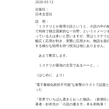
2026-03-12
出版社：
日本文芸社
説 明：
「ミステリとか推理小説というと、小説の中の
て特殊で独立国家的な一分野、というイメージ
っている人は多いと思いますが、実はミステリ
幅広く応用が利き、実際に応用され、物語を面
する確かな効用を持つ技法は他にありません。
あえて断言します。
ミステリが最強の文芸であるーーと。」
（はじめに より）
“電子書籍化絶対不可能”な衝撃のラストで話題
った
『世界でいちばん透きとおった物語』（新潮社
著者・杉井光が「小説の書き方」本を初執筆！