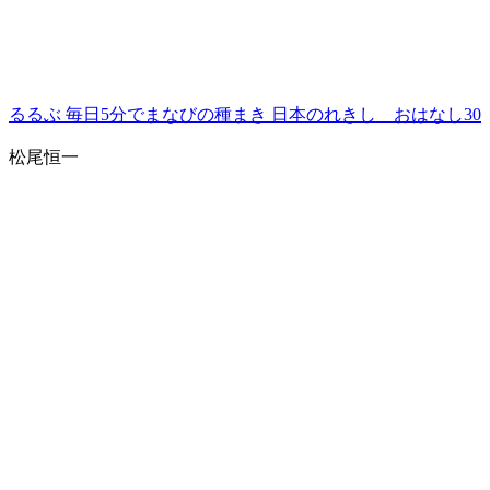
るるぶ 毎日5分でまなびの種まき 日本のれきし おはなし30
松尾恒一