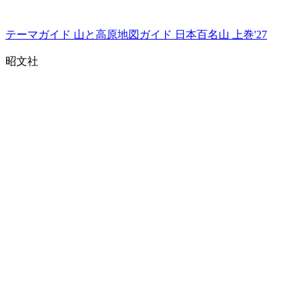
テーマガイド 山と高原地図ガイド 日本百名山 上巻'27
昭文社