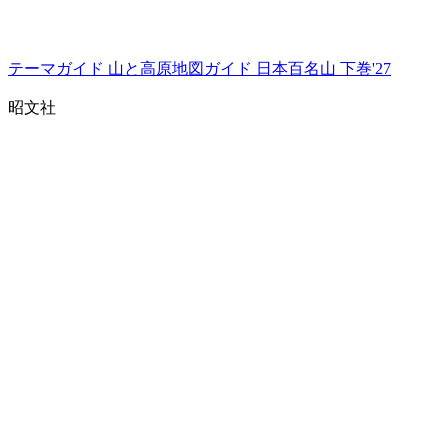
テーマガイド 山と高原地図ガイド 日本百名山 下巻'27
昭文社