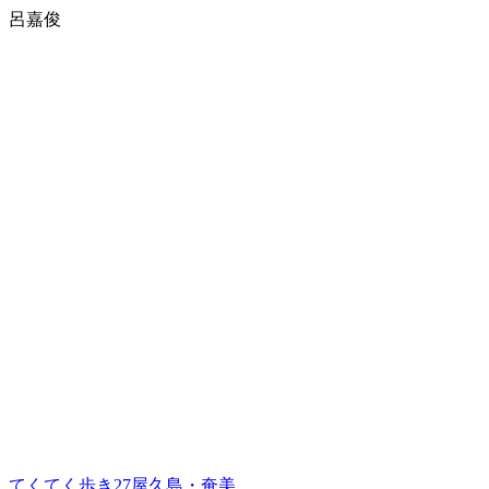
呂嘉俊
てくてく歩き27屋久島・奄美