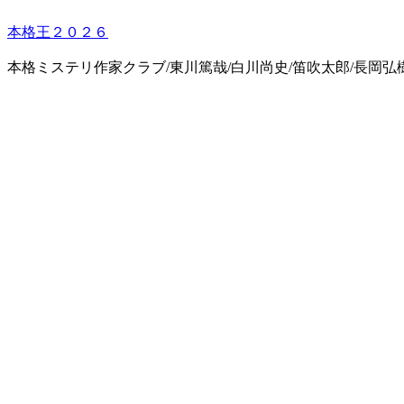
本格王２０２６
本格ミステリ作家クラブ/東川篤哉/白川尚史/笛吹太郎/長岡弘樹