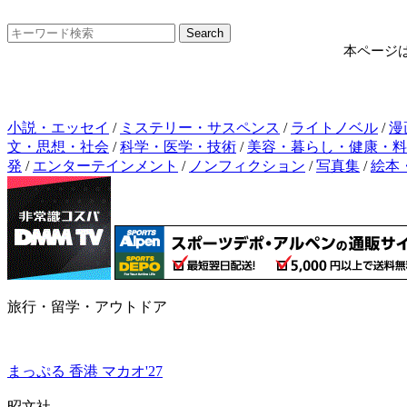
本ページ
小説・エッセイ
/
ミステリー・サスペンス
/
ライトノベル
/
漫
文・思想・社会
/
科学・医学・技術
/
美容・暮らし・健康・料
発
/
エンターテインメント
/
ノンフィクション
/
写真集
/
絵本
旅行・留学・アウトドア
まっぷる 香港 マカオ'27
昭文社