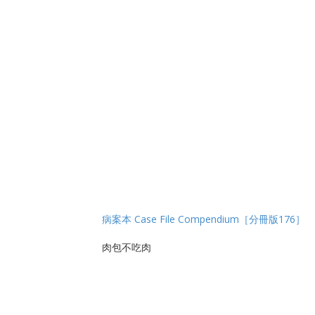
病案本 Case File Compendium［分冊版176］
肉包不吃肉