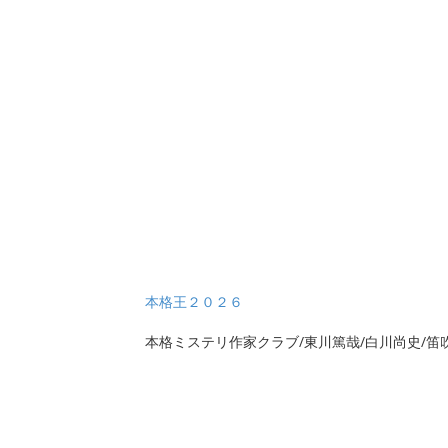
本格王２０２６
本格ミステリ作家クラブ/東川篤哉/白川尚史/笛吹