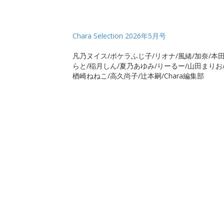
Chara Selection 2026年5月号
凡乃ヌイス/ポケラふじ子/リオナ/風緒/加奈/本田
らと/稲月しん/夏乃あゆみ/りーるー/山田まりお
楢崎ねねこ/高久尚子/辻本嗣/Chara編集部