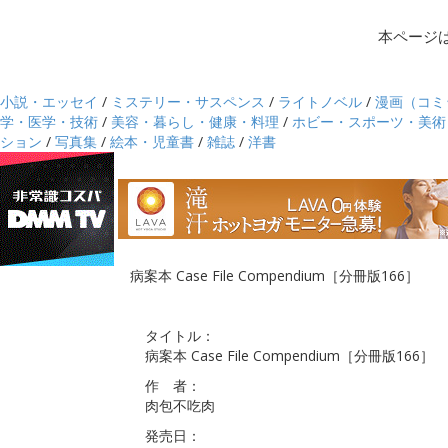
本ページ
小説・エッセイ
/
ミステリー・サスペンス
/
ライトノベル
/
漫画（コミ
学・医学・技術
/
美容・暮らし・健康・料理
/
ホビー・スポーツ・美術
ション
/
写真集
/
絵本・児童書
/
雑誌
/
洋書
病案本 Case File Compendium［分冊版166］
タイトル：
病案本 Case File Compendium［分冊版166］
作 者：
肉包不吃肉
発売日：