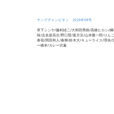
ヤングチャンピオン 2026年08号
草下シンヤ/藤村緋二/大和田秀樹/高橋ヒロシ/綱
味/志名坂高次/野口賢/葉月京/山本隆一郎/りん
泰視/岡田和人/春輝/鈴木大/キューライス/理央
ー橋本/カレー沢薫