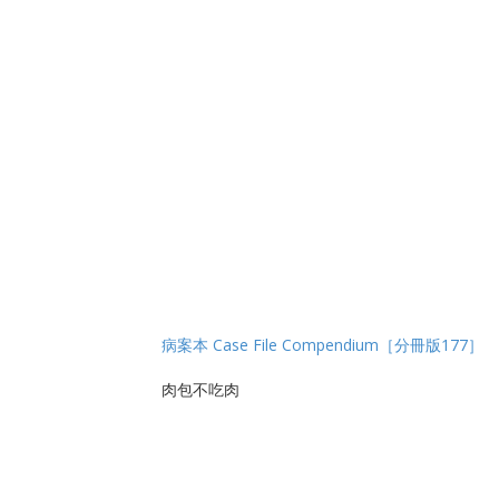
病案本 Case File Compendium［分冊版177］
肉包不吃肉