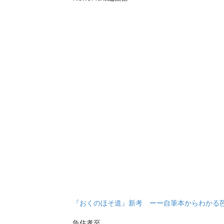
『おくのほそ道』新考 ーー自筆本からわかる
魚住孝至