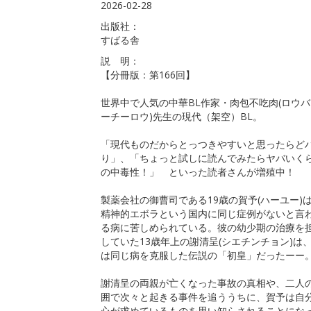
2026-02-28
出版社：
すばる舎
説 明：
【分冊版：第166回】
世界中で人気の中華BL作家・肉包不吃肉(ロウ
ーチーロウ)先生の現代（架空）BL。
「現代ものだからとっつきやすいと思ったらど
り」、「ちょっと試しに読んでみたらヤバいく
の中毒性！」 といった読者さんが増殖中！
製薬会社の御曹司である19歳の賀予(ハーユー)
精神的エボラという国内に同じ症例がないと言
る病に苦しめられている。彼の幼少期の治療を
していた13歳年上の謝清呈(シエチンチョン)は
は同じ病を克服した伝説の「初皇」だったーー
謝清呈の両親が亡くなった事故の真相や、二人
囲で次々と起きる事件を追ううちに、賀予は自
心が求めているものを思い知らされることにな