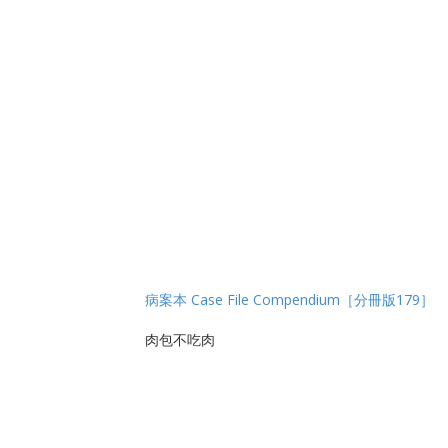
病案本 Case File Compendium［分冊版179］
肉包不吃肉