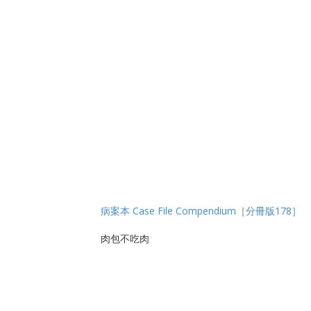
病案本 Case File Compendium［分冊版178］
肉包不吃肉