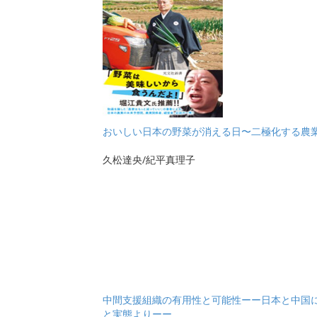
おいしい日本の野菜が消える日〜二極化する農
久松達央/紀平真理子
中間支援組織の有用性と可能性ーー日本と中国
と実態よりーー