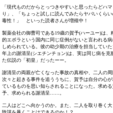
「現代ものだからとっつきやすいと思ったらどハマ
り」、「ちょっと試しに読んでみたらヤバいくらい
毒性！」 といった読者さんが増殖中！
製薬会社の御曹司である19歳の賀予(ハーユー)は、
的エボラという国内に同じ症例がないと言われる病
しめられている。彼の幼少期の治療を担当していた1
年上の謝清呈(シエチンチョン)は、実は同じ病を克
た伝説の「初皇」だったーー。
謝清呈の両親が亡くなった事故の真相や、二人の周
次々と起きる事件を追ううちに、賀予は自分の心が
ているものを思い知らされることになった。求める
予、求められる謝清呈……。
二人はどこへ向かうのか。また、二人を取り巻く大
陰謀を暴くことはできるのか！？