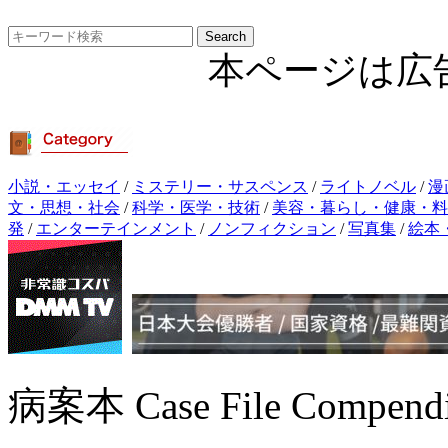
本ページは広
小説・エッセイ
/
ミステリー・サスペンス
/
ライトノベル
/
漫
文・思想・社会
/
科学・医学・技術
/
美容・暮らし・健康・料
発
/
エンターテインメント
/
ノンフィクション
/
写真集
/
絵本
病案本 Case File Comp