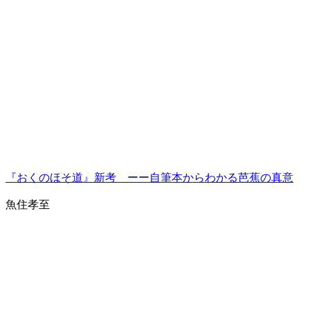
『おくのほそ道』新考 ーー自筆本からわかる芭蕉の真意
魚住孝至