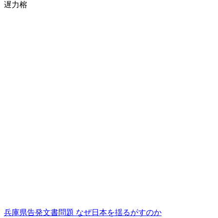
遅力榕
兵庫県告発文書問題 なぜ日本を揺るがすのか