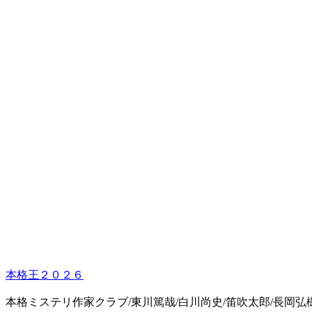
本格王２０２６
本格ミステリ作家クラブ/東川篤哉/白川尚史/笛吹太郎/長岡弘樹