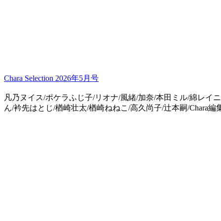
Chara Selection 2026年5月号
凡乃ヌイス/ポケラふじ子/リオナ/風緒/加奈/本田ミル/綿レイニ
ん/衿先はとじ/楢崎壮太/楢崎ねねこ/高久尚子/辻本嗣/Chara編