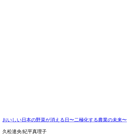
おいしい日本の野菜が消える日〜二極化する農業の未来〜
久松達央/紀平真理子