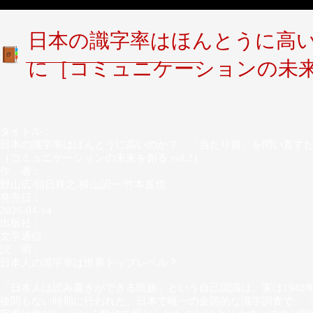
日本の識字率はほんとうに高
に［コミュニケーションの未来を創
タイトル：
日本の識字率はほんとうに高いのか？ 「当たり前」を問い直す
［コミュニケーションの未来を創る vol.2］
作 者：
野山広/朝日祥之/横山詔一/竹本直也
発売日：
2026-04-14
出版社：
文学通信
説 明：
日本人の識字率は世界トップレベル？
「日本人は読み書きができる民族」という自己認識は、実は1948
後間もない時期に行われた、日本で唯一の全国的な識字調査で、