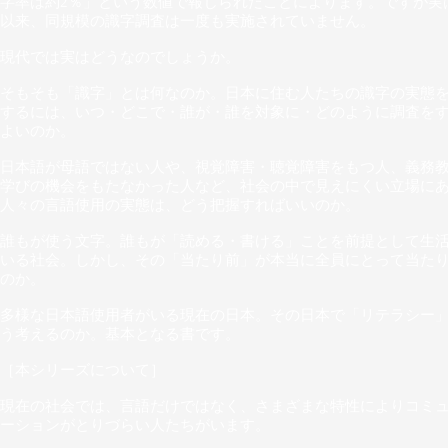
字率は約2％」という数値で報じられたことによります。ですが実
以来、同規模の識字調査は一度も実施されていません。
現代では実はどうなのでしょうか。
そもそも「識字」とは何なのか。日本に住む人たちの識字の実態
するには、いつ・どこで・誰が・誰を対象に・どのように調査を
よいのか。
日本語が母語ではない人や、視覚障害・聴覚障害をもつ人、義務
学びの機会をもたなかった人など、社会の中で見えにくい立場に
人々の言語使用の実態は、どう把握すればいいのか。
誰もが使う文字。誰もが「読める・書ける」ことを前提として生
いる社会。しかし、その「当たり前」が本当に全員にとって当た
のか。
多様な日本語使用者がいる現在の日本。その日本で「リテラシー
う考えるのか。基本となる書です。
［本シリーズについて］
現在の社会では、言語だけではなく、さまざまな特性によりコミ
ーションがとりづらい人たちがいます。