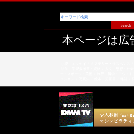
本ページは広
小説・エッセイ
/
ミステリー・サスペンス
/
語学・学習参考書・資格
/
人文・思想・社会
ー・スポーツ・美術
/
旅行・留学・アウトド
クション
/
写真集
/
絵本・児童書
/
雑誌
/