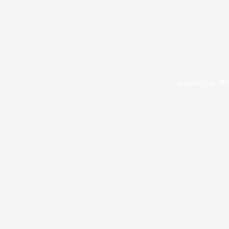
『おくのほそ道』新