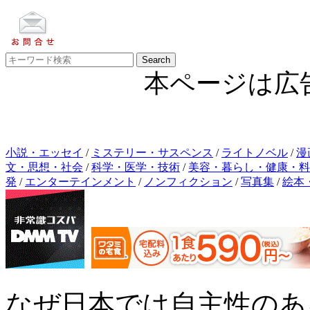
本ページは広
小説・エッセイ
/
ミステリー・サスペンス
/
ライトノベル
/
漫
文・思想・社会
/
科学・医学・技術
/
美容・暮らし・健康・料
発
/
エンターテインメント
/
ノンフィクション
/
写真集
/
絵本
なぜ日本では自主性のあ