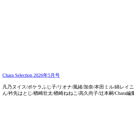
Chara Selection 2026年5月号
凡乃ヌイス/ポケラふじ子/リオナ/風緒/加奈/本田ミル/綿レイニ
ん/衿先はとじ/楢崎壮太/楢崎ねねこ/高久尚子/辻本嗣/Chara編