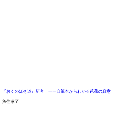
『おくのほそ道』新考 ーー自筆本からわかる芭蕉の真意
魚住孝至