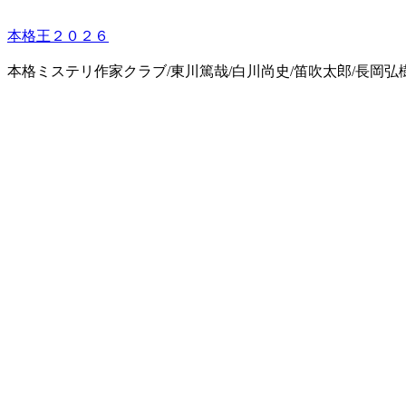
本格王２０２６
本格ミステリ作家クラブ/東川篤哉/白川尚史/笛吹太郎/長岡弘樹