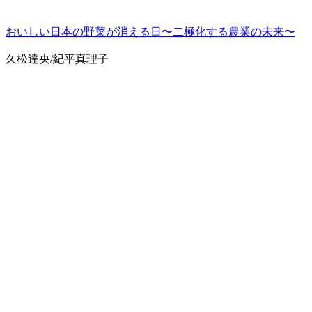
おいしい日本の野菜が消える日〜二極化する農業の未来〜
久松達央/紀平真理子