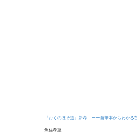
『おくのほそ道』新考 ーー自筆本からわかる
魚住孝至