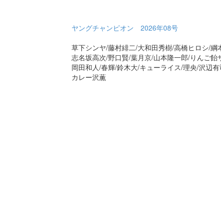
ヤングチャンピオン 2026年08号
草下シンヤ/藤村緋二/大和田秀樹/高橋ヒロシ/綱
志名坂高次/野口賢/葉月京/山本隆一郎/りんご飴サ
岡田和人/春輝/鈴木大/キューライス/理央/沢辺有
カレー沢薫