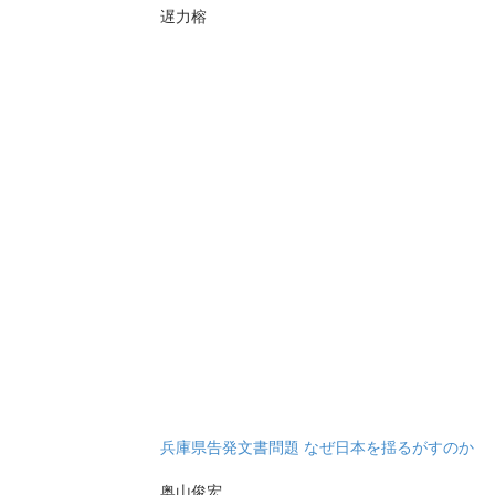
遅力榕
兵庫県告発文書問題 なぜ日本を揺るがすのか
奥山俊宏