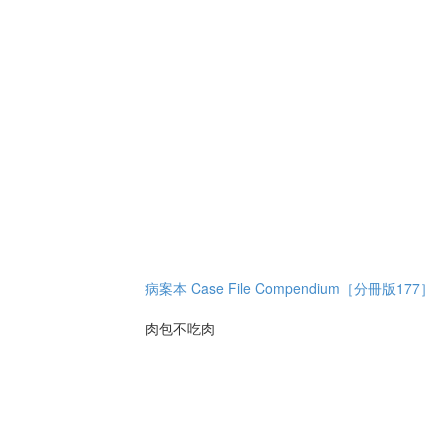
病案本 Case File Compendium［分冊版177］
肉包不吃肉