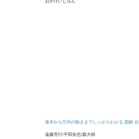
おかけいじゅん
基本から庁内の動きまでしっかりわかる 図解 自治
遠藤芳行/平田拓也/森大樹