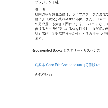
プレジデント社
説 明：
股関節や骨盤低筋群は、ライフステージの変化
齢により変化が表れやすい部位。また、ヨガポ
の完成度にも大きく関わります。いくつになっ
歩ける＆ヨガが楽しめる体を目指し、股関節の
域を広げ、骨盤底筋群を活性化する方法を大特
ます。
Recomended Books ミステリー・サスペンス
病案本 Case File Compendium［分冊版182］
肉包不吃肉