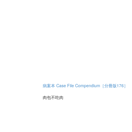
病案本 Case File Compendium［分冊版176］
肉包不吃肉