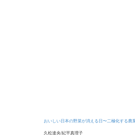
おいしい日本の野菜が消える日〜二極化する農
久松達央/紀平真理子