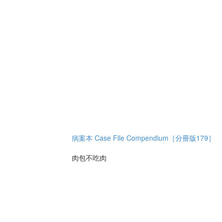
病案本 Case File Compendium［分冊版179］
肉包不吃肉