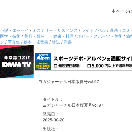
本ページ
小説・エッセイ
/
ミステリー・サスペンス
/
ライトノベル
/
漫画（コミ
医学・技術
/
美容・暮らし・健康・料理
/
ホビー・スポーツ・美術
/
旅
ン
/
写真集
/
絵本・児童書
/
雑誌
/
洋書
ヨガジャーナル日本版夏号vol.97
タイトル：
ヨガジャーナル日本版夏号vol.97
発売日：
2025-06-20
出版社：