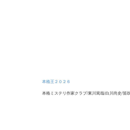
本格王２０２６
本格ミステリ作家クラブ/東川篤哉/白川尚史/笛吹