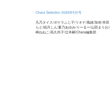
Chara Selection 2026年5月号
凡乃ヌイス/ポケラふじ子/リオナ/風緒/加奈/本田
らと/稲月しん/夏乃あゆみ/りーるー/山田まりお/
崎ねねこ/高久尚子/辻本嗣/Chara編集部